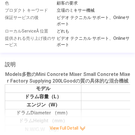
色
顧客の要求
プロダクト キーワード
立場のミキサー機械
保証サービスの後
ビデオ テクニカル サポート、Onlineサ
ポート
ローカルServiceÂ 位置
どれも
提供される売り上げ後のサ
ビデオ テクニカル サポート、Onlineサ
ービス
ポート
説明
Models多数のMini Concrete Mixer Small Concrete Mixe
r Factory Supplying 200LGoodの質の具体的な混合機械
モデル
ドラム容量（L）
エンジン（W）
ドラムDiameter （mm）
ドラムHeight （mm）
View Full Detall
N.W/G.W （kg）