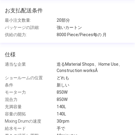
お支払配送条件
最小注文数量:
20部分
パッケージの詳細:
強いカートン
供給の能力:
8000 Piece/Pieces每の 月
仕様
適当な企業
造るMaterial Shops、Home Use、
Construction worksÂ
ショールームの位置
どれも
条件
新しい
モーター力
850W
混合力
850W
充満容量
140L
容量の開拓
140L
Mixing Drumの速度
30rpm
給水モード
手で