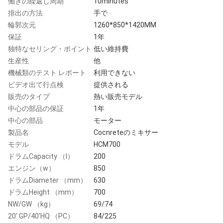
働きの繰返し周期
10minutes
排出の方法
手で
輪郭次元
1260*850*1420MM
保証
1年
独特なセリング・ポイント
低い維持費
生産性
他
機械類のテスト レポート
利用できない
ビデオ出て行点検
提供される
販売のタイプ
熱い販売モデル
中心の部品の保証
1年
中心の部品
モーター
製品名
Cocnreteのミキサー
モデル
HCM700
ドラムCapacity （l）
200
エンジン（w）
850
ドラムDiameter （mm）
630
ドラムHeight （mm）
700
NW/GW （kg）
69/74
20' GP/40'HQ （PC）
84/225