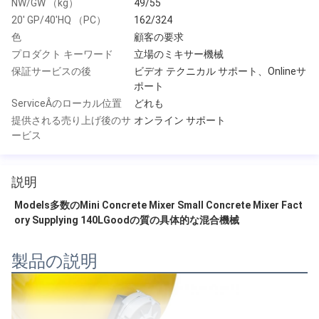
NW/GW （kg）
49/55
20' GP/40'HQ （PC）
162/324
色
顧客の要求
プロダクト キーワード
立場のミキサー機械
保証サービスの後
ビデオ テクニカル サポート、Onlineサ
ポート
ServiceÂのローカル位置
どれも
提供される売り上げ後のサ
オンライン サポート
ービス
説明
Models多数のMini Concrete Mixer Small Concrete Mixer Fact
ory Supplying 140LGoodの質の具体的な混合機械
製品の説明