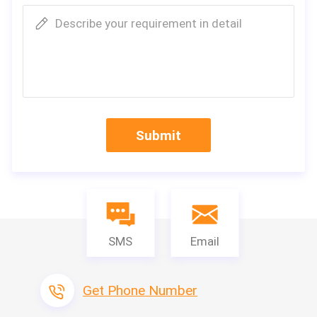
Describe your requirement in detail
Submit
SMS
Email
FCM540 （統合
モデル
FCM500
れた鍋）
Get Phone Number
ドラム容量（L）
140
140
力（w）
550
550