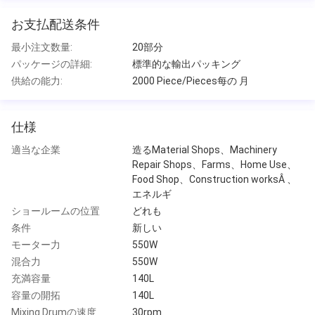
お支払配送条件
最小注文数量:
20部分
パッケージの詳細:
標準的な輸出パッキング
供給の能力:
2000 Piece/Pieces每の 月
仕様
適当な企業
造るMaterial Shops、Machinery
Repair Shops、Farms、Home Use、
Food Shop、Construction worksÂ 、
エネルギ
ショールームの位置
どれも
条件
新しい
モーター力
550W
混合力
550W
充満容量
140L
容量の開拓
140L
Mixing Drumの速度
30rpm