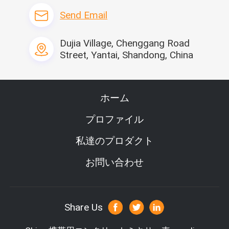
Send Email
ドラムDiameter （m
570
560
m）
ドラムHeight （mm）
610
600
Dujia Village, Chenggang Road
Street, Yantai, Shandong, China
N.W./G.W. （kg）
49/55
47/52
関連の生産
ホーム
プロファイル
私達のプロダクト
お問い合わせ
Share Us